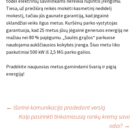
todėl elektrinių savininkams nereikia rūpintis įrengimu.
Tiesa, už priežiūrą reikės mokėti kasmetinį nedidelį
mokestį, tačiau jūs gaunate garantiją, kad jėgainė
sklandžiai veiks ilgus metus. Kuršėnų parko vystytojas
garantuoja, kad 25 metus jūsų jėgainė generuos energiją ne
mažiau nei 80 % pajėgumu. „Saulės grąžos“ parkuose
naudojama aukščiausios kokybės įranga. Šiuo metu liko
paskutiniai 500 kW iš 2,5 MG parko galios.
Pradėkite naujuosius metus gamindami švarią ir pigią
energiją!
Įrašo
←
Išorinė komunikacija pradedant verslą
Kaip pasirinkti tinkamiausią rankų kremą savo
odai?
→
navigacija