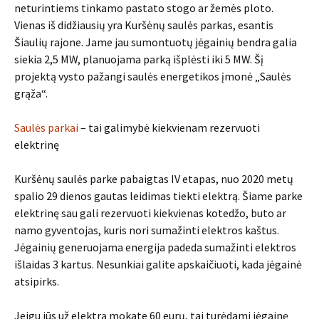
neturintiems tinkamo pastato stogo ar žemės ploto.
Vienas iš didžiausių yra Kuršėnų saulės parkas, esantis
Šiaulių rajone. Jame jau sumontuotų jėgainių bendra galia
siekia 2,5 MW, planuojama parką išplėsti iki 5 MW. Šį
projektą vysto pažangi saulės energetikos įmonė „Saulės
grąža“.
Saulės parkai
– tai galimybė kiekvienam rezervuoti
elektrinę
Kuršėnų saulės parke pabaigtas IV etapas, nuo 2020 metų
spalio 29 dienos gautas leidimas tiekti elektrą. Šiame parke
elektrinę sau gali rezervuoti kiekvienas kotedžo, buto ar
namo gyventojas, kuris nori sumažinti elektros kaštus.
Jėgainių generuojama energija padeda sumažinti elektros
išlaidas 3 kartus. Nesunkiai galite apskaičiuoti, kada jėgainė
atsipirks.
Jeigu jūs už elektrą mokate 60 eurų, tai turėdami jėgainę