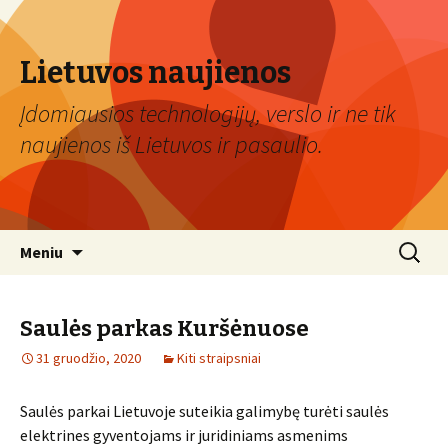
Lietuvos naujienos
Įdomiausios technologijų, verslo ir ne tik
naujienos iš Lietuvos ir pasaulio.
Eiti
Ieškoti:
Meniu
prie
turinio
Saulės parkas Kuršėnuose
31 gruodžio, 2020
Kiti straipsniai
Saulės parkai Lietuvoje suteikia galimybę turėti saulės
elektrines gyventojams ir juridiniams asmenims