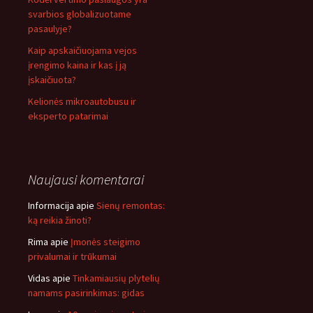
svarbios globalizuotame
pasaulyje?
Kaip apskaičiuojama vejos
įrengimo kaina ir kas į ją
įskaičiuota?
Kelionės mikroautobusu ir
eksperto patarimai
Naujausi komentarai
Informacija
apie
Sienų remontas:
ką reikia žinoti?
Rima
apie
Įmonės steigimo
privalumai ir trūkumai
Vidas
apie
Tinkamiausių plytelių
namams pasirinkimas: gidas