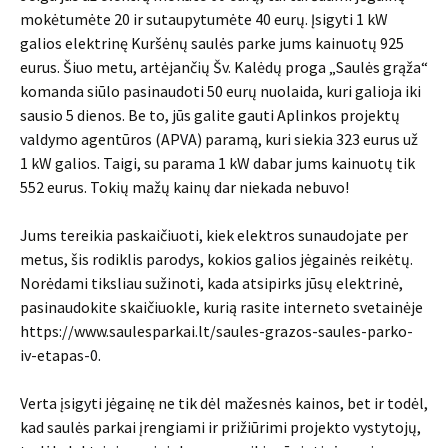
mokėtumėte 20 ir sutaupytumėte 40 eurų. Įsigyti 1 kW
galios elektrinę Kuršėnų saulės parke jums kainuotų 925
eurus. Šiuo metu, artėjančių Šv. Kalėdų proga „Saulės grąža“
komanda siūlo pasinaudoti 50 eurų nuolaida, kuri galioja iki
sausio 5 dienos. Be to, jūs galite gauti Aplinkos projektų
valdymo agentūros (APVA) paramą, kuri siekia 323 eurus už
1 kW galios. Taigi, su parama 1 kW dabar jums kainuotų tik
552 eurus. Tokių mažų kainų dar niekada nebuvo!
Jums tereikia paskaičiuoti, kiek elektros sunaudojate per
metus, šis rodiklis parodys, kokios galios jėgainės reikėtų.
Norėdami tiksliau sužinoti, kada atsipirks jūsų elektrinė,
pasinaudokite skaičiuokle, kurią rasite interneto svetainėje
https://www.saulesparkai.lt/saules-grazos-saules-parko-
iv-etapas-0.
Verta įsigyti jėgainę ne tik dėl mažesnės kainos, bet ir todėl,
kad saulės parkai įrengiami ir prižiūrimi projekto vystytojų,