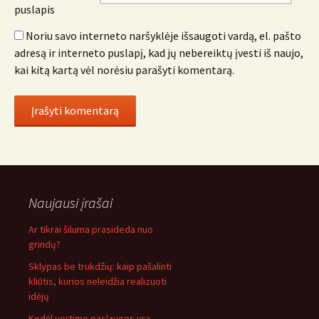
puslapis
Noriu savo interneto naršyklėje išsaugoti vardą, el. pašto
adresą ir interneto puslapį, kad jų nebereiktų įvesti iš naujo,
kai kitą kartą vėl norėsiu parašyti komentarą.
Naujausi įrašai
Ar tikrai šiluma prasideda nuo
grindų?
Sklypas be trukdžių: kaip pašalinti
kliūtis, kurios neleidžia realizuoti
idėjų
Kodėl vertimo paslaugos yra