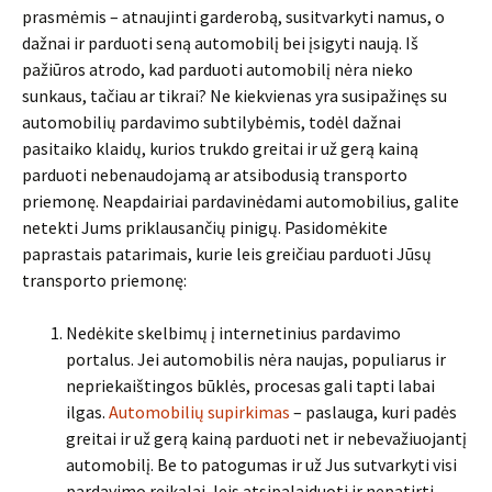
prasmėmis – atnaujinti garderobą, susitvarkyti namus, o
dažnai ir parduoti seną automobilį bei įsigyti naują. Iš
pažiūros atrodo, kad parduoti automobilį nėra nieko
sunkaus, tačiau ar tikrai? Ne kiekvienas yra susipažinęs su
automobilių pardavimo subtilybėmis, todėl dažnai
pasitaiko klaidų, kurios trukdo greitai ir už gerą kainą
parduoti nebenaudojamą ar atsibodusią transporto
priemonę. Neapdairiai pardavinėdami automobilius, galite
netekti Jums priklausančių pinigų. Pasidomėkite
paprastais patarimais, kurie leis greičiau parduoti Jūsų
transporto priemonę:
Nedėkite skelbimų į internetinius pardavimo
portalus. Jei automobilis nėra naujas, populiarus ir
nepriekaištingos būklės, procesas gali tapti labai
ilgas.
Automobilių supirkimas
– paslauga, kuri padės
greitai ir už gerą kainą parduoti net ir nebevažiuojantį
automobilį. Be to patogumas ir už Jus sutvarkyti visi
pardavimo reikalai, leis atsipalaiduoti ir nepatirti