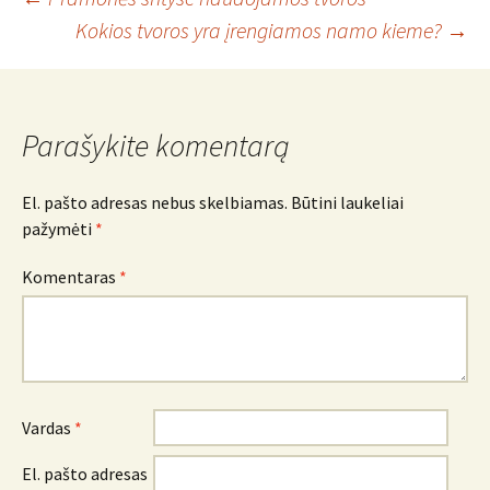
Įrašo
Kokios tvoros yra įrengiamos namo kieme?
→
navigacija
Parašykite komentarą
El. pašto adresas nebus skelbiamas.
Būtini laukeliai
pažymėti
*
Komentaras
*
Vardas
*
El. pašto adresas