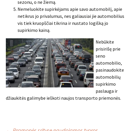
sezonu, o ne žiemą.
Nemeluokite supirkėjams apie savo automobilį, apie
netikrus jo privalumus, nes galiausiai jie automobilius
vis tiek kruopščiai tikrina ir nustato logišką jo
supirkimo kainą.
Nebūkite
prisirišę prie
seno
automobilio,
pasinaudokite
automobilių
supirkimo
paslauga ir
džiaukitės galimybe ieškoti naujos transporto priemonės.
←
Pramonės srityse naudojamos tvoros