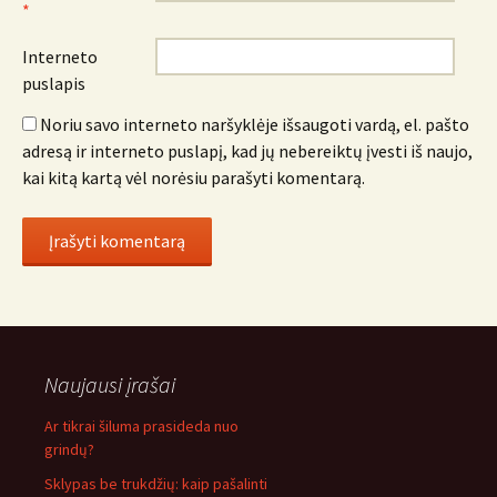
*
Interneto
puslapis
Noriu savo interneto naršyklėje išsaugoti vardą, el. pašto
adresą ir interneto puslapį, kad jų nebereiktų įvesti iš naujo,
kai kitą kartą vėl norėsiu parašyti komentarą.
Naujausi įrašai
Ar tikrai šiluma prasideda nuo
grindų?
Sklypas be trukdžių: kaip pašalinti