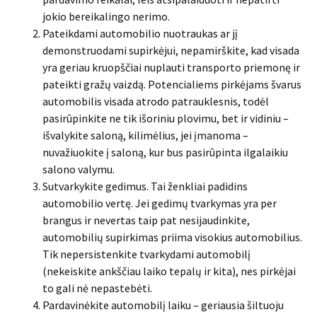
jokio bereikalingo nerimo.
Pateikdami automobilio nuotraukas ar jį
demonstruodami supirkėjui, nepamirškite, kad visada
yra geriau kruopščiai nuplauti transporto priemonę ir
pateikti gražų vaizdą. Potencialiems pirkėjams švarus
automobilis visada atrodo patrauklesnis, todėl
pasirūpinkite ne tik išoriniu plovimu, bet ir vidiniu –
išvalykite saloną, kilimėlius, jei įmanoma –
nuvažiuokite į saloną, kur bus pasirūpinta ilgalaikiu
salono valymu.
Sutvarkykite gedimus. Tai ženkliai padidins
automobilio vertę. Jei gedimų tvarkymas yra per
brangus ir nevertas taip pat nesijaudinkite,
automobilių supirkimas priima visokius automobilius.
Tik nepersistenkite tvarkydami automobilį
(nekeiskite ankščiau laiko tepalų ir kita), nes pirkėjai
to gali nė nepastebėti.
Pardavinėkite automobilį laiku – geriausia šiltuoju