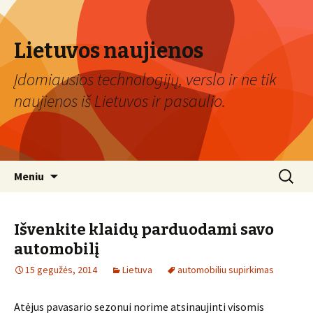
Lietuvos naujienos
Įdomiausios technologijų, verslo ir ne tik
naujienos iš Lietuvos ir pasaulio.
Eiti
Ieškoti:
Meniu
prie
turinio
Išvenkite klaidų parduodami savo
automobilį
15 gegužės, 2014
Lietuva
automobiliu supirkimas
Atėjus pavasario sezonui norime atsinaujinti visomis