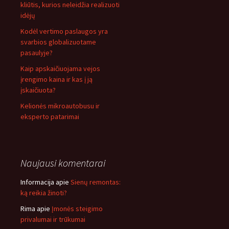
kliūtis, kurios neleidžia realizuoti
idėjų
Kodėl vertimo paslaugos yra
svarbios globalizuotame
pasaulyje?
Kaip apskaičiuojama vejos
įrengimo kaina ir kas į ją
įskaičiuota?
Kelionės mikroautobusu ir
eksperto patarimai
Naujausi komentarai
Informacija
apie
Sienų remontas:
ką reikia žinoti?
Rima
apie
Įmonės steigimo
privalumai ir trūkumai